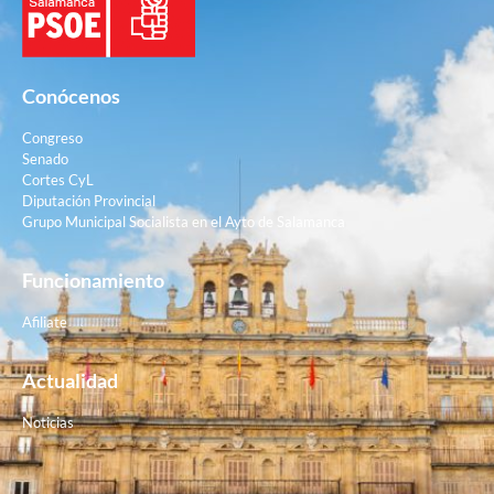
Conócenos
Congreso
Senado
Cortes CyL
Diputación Provincial
Grupo Municipal Socialista en el Ayto de Salamanca
Funcionamiento
Afiliate
Actualidad
Noticias