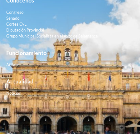
Conócenos
Congreso
Senado
Cortes CyL
Diputación Provincial
Grupo Municipal Socialista en el Ayto de Salamanca
Funcionamiento
Afiliate
Actualidad
Noticias
Contacto