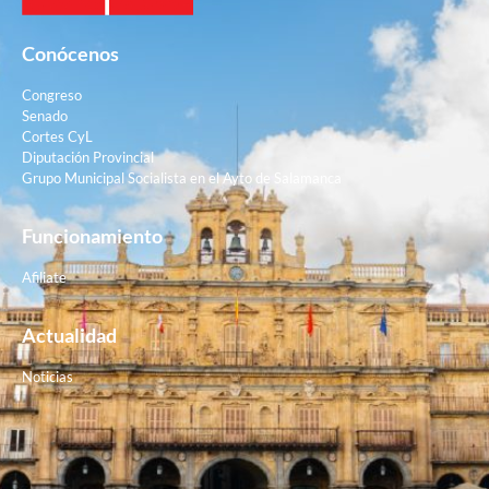
Conócenos
Congreso
Senado
Cortes CyL
Diputación Provincial
Grupo Municipal Socialista en el Ayto de Salamanca
Funcionamiento
Afiliate
Actualidad
Noticias