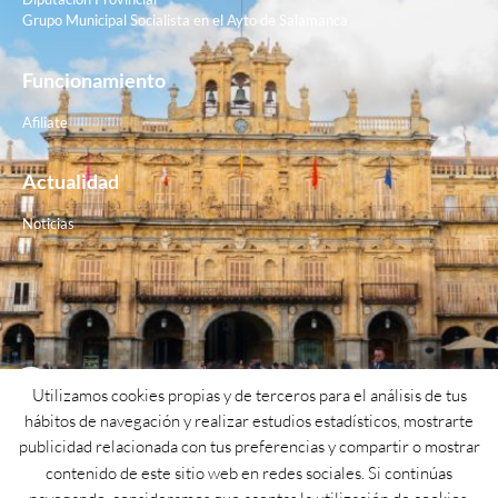
Grupo Municipal Socialista en el Ayto de Salamanca
Funcionamiento
Afiliate
Actualidad
Noticias
Contacto
Utilizamos cookies propias y de terceros para el análisis de tus
hábitos de navegación y realizar estudios estadísticos, mostrarte
Teléfono: 923 26 62 25
publicidad relacionada con tus preferencias y compartir o mostrar
contenido de este sitio web en redes sociales. Si continúas
Email: psoe@psoesalamanca.org