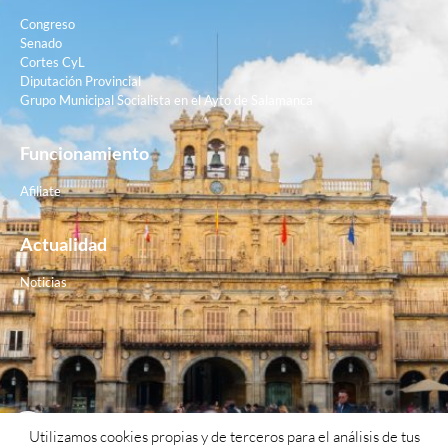
Congreso
Senado
Cortes CyL
Diputación Provincial
Grupo Municipal Socialista en el Ayto de Salamanca
Funcionamiento
Afiliate
Actualidad
Noticias
Contacto
Utilizamos cookies propias y de terceros para el análisis de tus