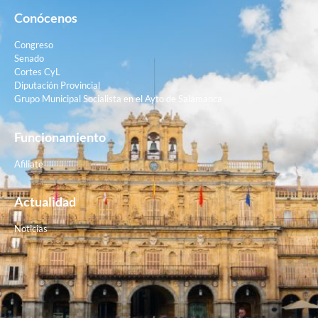
Conócenos
Congreso
Senado
Cortes CyL
Diputación Provincial
Grupo Municipal Socialista en el Ayto de Salamanca
Funcionamiento
Afiliate
Actualidad
Noticias