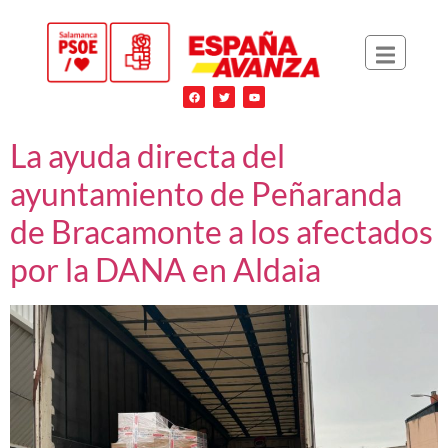
La ayuda directa del
ayuntamiento de Peñaranda
de Bracamonte a los afectados
por la DANA en Aldaia