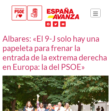
Albares: «El 9-J solo hay una
papeleta para frenar la
entrada de la extrema derecha
en Europa: la del PSOE»