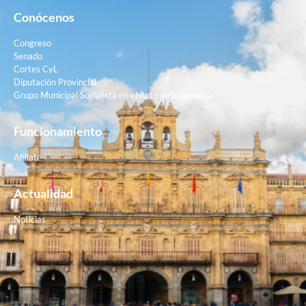
Conócenos
Congreso
Senado
Cortes CyL
Diputación Provincial
Grupo Municipal Socialista en el Ayto de Salamanca
Funcionamiento
Afiliate
Actualidad
Noticias