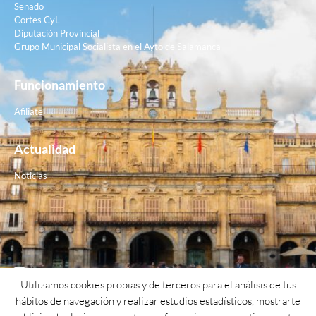
Senado
Cortes CyL
Diputación Provincial
Grupo Municipal Socialista en el Ayto de Salamanca
Funcionamiento
Afiliate
Actualidad
Noticias
Contacto
Utilizamos cookies propias y de terceros para el análisis de tus
hábitos de navegación y realizar estudios estadísticos, mostrarte
Teléfono: 923 26 62 25