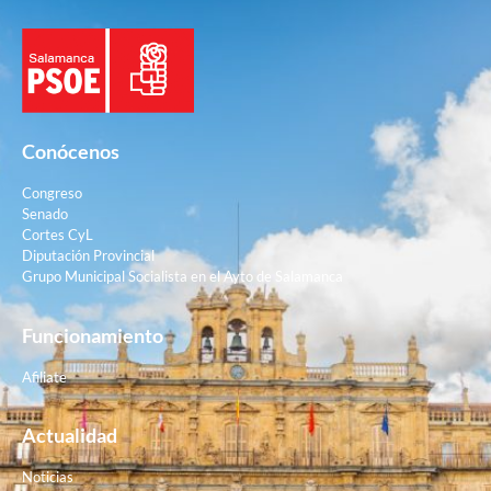
Conócenos
Congreso
Senado
Cortes CyL
Diputación Provincial
Grupo Municipal Socialista en el Ayto de Salamanca
Funcionamiento
Afiliate
Actualidad
Noticias