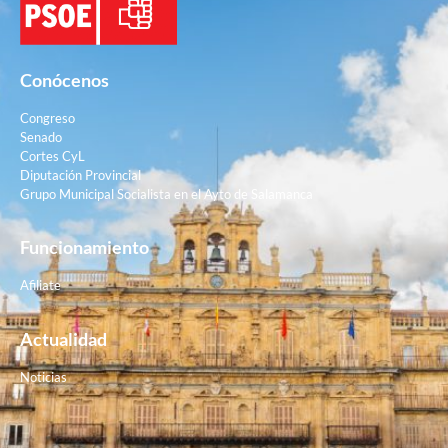
Conócenos
Congreso
Senado
Cortes CyL
Diputación Provincial
Grupo Municipal Socialista en el Ayto de Salamanca
Funcionamiento
Afiliate
Actualidad
Noticias