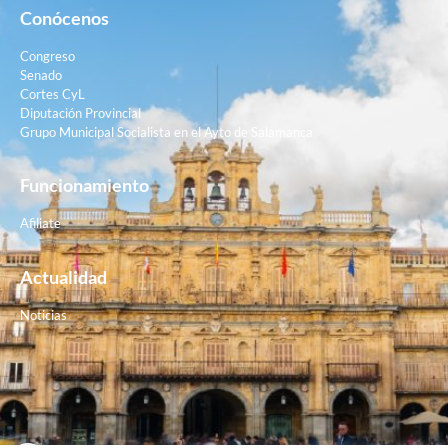
Conócenos
Congreso
Senado
Cortes CyL
Diputación Provincial
Grupo Municipal Socialista en el Ayto de Salamanca
Funcionamiento
Afiliate
Actualidad
Noticias