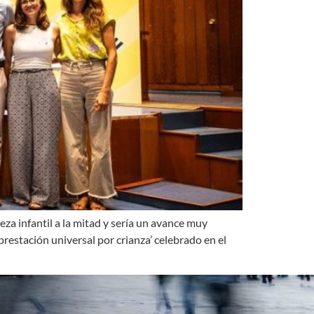
za infantil a la mitad y sería un avance muy
restación universal por crianza’ celebrado en el