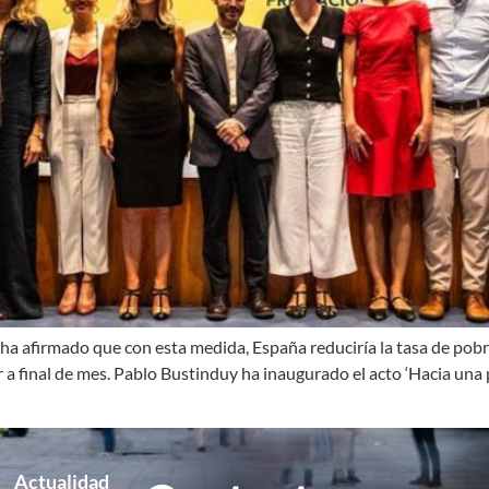
ha afirmado que con esta medida, España reduciría la tasa de pobre
a final de mes. Pablo Bustinduy ha inaugurado el acto ‘Hacia una p
Actualidad