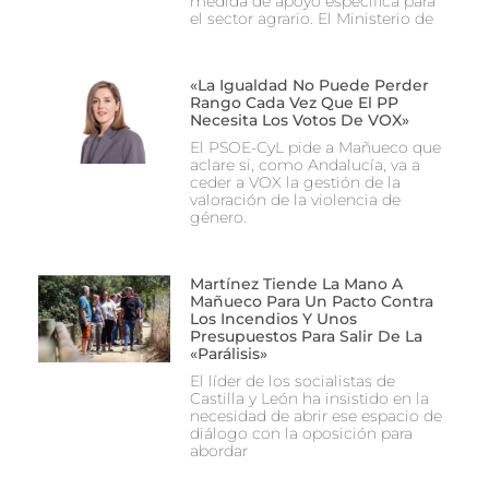
medida de apoyo específica para
el sector agrario. El Ministerio de
«La Igualdad No Puede Perder
Rango Cada Vez Que El PP
Necesita Los Votos De VOX»
El PSOE-CyL pide a Mañueco que
aclare si, como Andalucía, va a
ceder a VOX la gestión de la
valoración de la violencia de
género.
Martínez Tiende La Mano A
Mañueco Para Un Pacto Contra
Los Incendios Y Unos
Presupuestos Para Salir De La
«parálisis»
El líder de los socialistas de
Castilla y León ha insistido en la
necesidad de abrir ese espacio de
diálogo con la oposición para
abordar