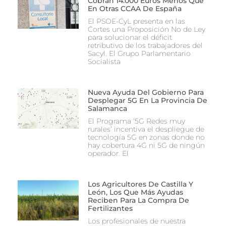
Cobran 14.000 Euros Menos Que
En Otras CCAA De España
El PSOE-CyL presenta en las
Cortes una Proposición No de Ley
para solucionar el déficit
retributivo de los trabajadores del
Sacyl. El Grupo Parlamentario
Socialista
Nueva Ayuda Del Gobierno Para
Desplegar 5G En La Provincia De
Salamanca
El Programa ‘5G Redes muy
rurales’ incentiva el despliegue de
tecnología 5G en zonas donde no
hay cobertura 4G ni 5G de ningún
operador. El
Los Agricultores De Castilla Y
León, Los Que Más Ayudas
Reciben Para La Compra De
Fertilizantes
Los profesionales de nuestra