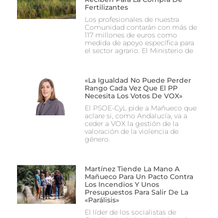
Fertilizantes
Los profesionales de nuestra
Comunidad contarán con más de
117 millones de euros como
medida de apoyo específica para
el sector agrario. El Ministerio de
«La Igualdad No Puede Perder
Rango Cada Vez Que El PP
Necesita Los Votos De VOX»
El PSOE-CyL pide a Mañueco que
aclare si, como Andalucía, va a
ceder a VOX la gestión de la
valoración de la violencia de
género.
Martínez Tiende La Mano A
Mañueco Para Un Pacto Contra
Los Incendios Y Unos
Presupuestos Para Salir De La
«parálisis»
El líder de los socialistas de