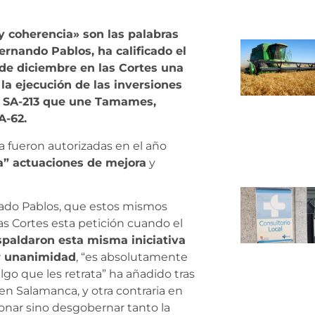
 y coherencia» son las palabras
ernando Pablos, ha calificado el
 de diciembre en las Cortes una
a ejecución de las inversiones
ca SA-213 que une Tamames,
A-62.
ya fueron autorizadas en el año
ta” actuaciones de mejora
y
arado Pablos, que estos mismos
as Cortes esta petición cuando el
paldaron esta misma iniciativa
or unanimidad
, “es absolutamente
lgo que les retrata” ha añadido tras
n Salamanca, y otra contraria en
ionar sino desgobernar tanto la