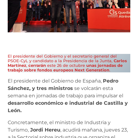
El presidente del Gobierno y el secretario general del
PSOE-CyL y candidato a la Presidencia de la Junta,
Carlos
Martínez
,
cerrarán
este 26 de octubre
unas jornadas de
trabajo sobre fondos europeos Next Generation
.
El presidente del Gobierno de España,
Pedro
Sánchez, y tres ministros
se volcarán esta
semana en jornadas de trabajo para impulsar el
desarrollo económico e industrial de Castilla y
León.
Concretamente, el ministro de Industria y
Turismo,
Jordi Hereu
, acudirá mañana, jueves 23,
a la Sectorial sobre industria que organiza el