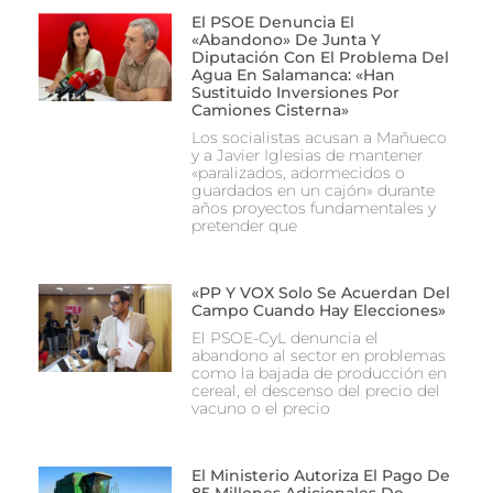
El PSOE Denuncia El
«abandono» De Junta Y
Diputación Con El Problema Del
Agua En Salamanca: «Han
Sustituido Inversiones Por
Camiones Cisterna»
Los socialistas acusan a Mañueco
y a Javier Iglesias de mantener
«paralizados, adormecidos o
guardados en un cajón» durante
años proyectos fundamentales y
pretender que
«PP Y VOX Solo Se Acuerdan Del
Campo Cuando Hay Elecciones»
El PSOE-CyL denuncia el
abandono al sector en problemas
como la bajada de producción en
cereal, el descenso del precio del
vacuno o el precio
El Ministerio Autoriza El Pago De
85 Millones Adicionales De