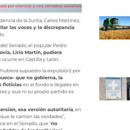
ara por silenciar a una senadora socialista
dencia de la Junta, Carlos Martínez,
llar las voces y la discrepancia
o.
e del Senado, el popular Pedro
via, Lirio Martín, pudiera
 ocurre en Castilla y León.
a hubiera supuesto la expulsión) por
eco- que no gobierna, la
ficticias
en el fondo e ilegales en
tes y que ni su propio partido es
rsión, esa versión autoritaria
, en
 que le canten las verdades”,
ce en el Senado, que “
no