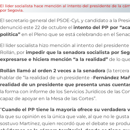
El líder socialista hace mención al intento del presidente de la cám
por Segovia.
El secretario general del PSOE-CyL y candidato a la Presi
denunció este 22 de octubre el
intento del PP por “aca
política”
en el Pleno que se está celebrando en el Senad
El líder socialista hizo mención al intento del president
Rollán, por
impedir que la senadora socialista por Sego
expresarse e hiciera mención “a la realidad”
de lo que
Rollán llamó al orden 2 veces a la senadora
(la tercer
hablar de “la realidad de un presidente –
Fernández Mañu
realidad de un presidente que presenta unas cuentas 
la forma con informe de los Servicios Jurídicos de las Cor
capaz de apoyar en la Mesa de las Cortes”.
“
Cuando el PP tiene la mayoría ofrece su verdadera ve
la que su opinión es la única que vale, al que no le gusta
sostuvo Martínez, quien recordó que el debate se produ