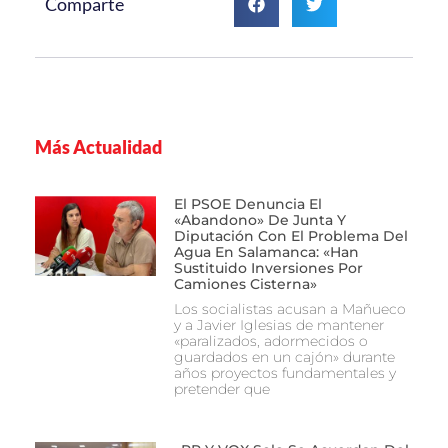
Comparte
Más Actualidad
El PSOE Denuncia El
«abandono» De Junta Y
Diputación Con El Problema Del
Agua En Salamanca: «Han
Sustituido Inversiones Por
Camiones Cisterna»
Los socialistas acusan a Mañueco
y a Javier Iglesias de mantener
«paralizados, adormecidos o
guardados en un cajón» durante
años proyectos fundamentales y
pretender que