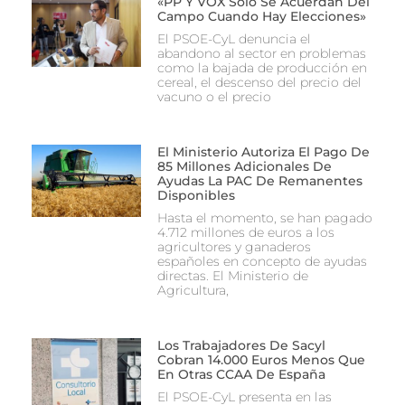
«PP Y VOX Solo Se Acuerdan Del
Campo Cuando Hay Elecciones»
El PSOE-CyL denuncia el
abandono al sector en problemas
como la bajada de producción en
cereal, el descenso del precio del
vacuno o el precio
El Ministerio Autoriza El Pago De
85 Millones Adicionales De
Ayudas La PAC De Remanentes
Disponibles
Hasta el momento, se han pagado
4.712 millones de euros a los
agricultores y ganaderos
españoles en concepto de ayudas
directas. El Ministerio de
Agricultura,
Los Trabajadores De Sacyl
Cobran 14.000 Euros Menos Que
En Otras CCAA De España
El PSOE-CyL presenta en las