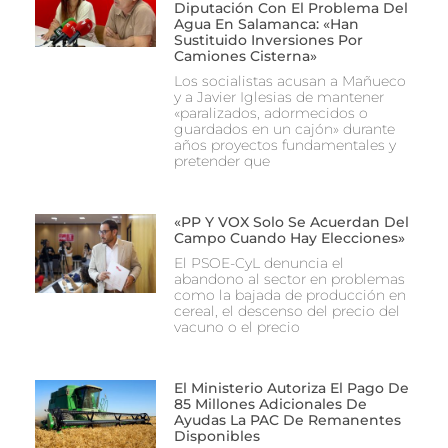
Diputación Con El Problema Del
Agua En Salamanca: «Han
Sustituido Inversiones Por
Camiones Cisterna»
Los socialistas acusan a Mañueco
y a Javier Iglesias de mantener
«paralizados, adormecidos o
guardados en un cajón» durante
años proyectos fundamentales y
pretender que
«PP Y VOX Solo Se Acuerdan Del
Campo Cuando Hay Elecciones»
El PSOE-CyL denuncia el
abandono al sector en problemas
como la bajada de producción en
cereal, el descenso del precio del
vacuno o el precio
El Ministerio Autoriza El Pago De
85 Millones Adicionales De
Ayudas La PAC De Remanentes
Disponibles