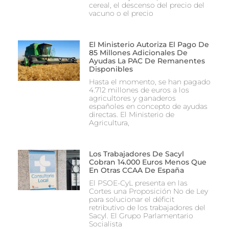
cereal, el descenso del precio del
vacuno o el precio
El Ministerio Autoriza El Pago De
85 Millones Adicionales De
Ayudas La PAC De Remanentes
Disponibles
Hasta el momento, se han pagado
4.712 millones de euros a los
agricultores y ganaderos
españoles en concepto de ayudas
directas. El Ministerio de
Agricultura,
Los Trabajadores De Sacyl
Cobran 14.000 Euros Menos Que
En Otras CCAA De España
El PSOE-CyL presenta en las
Cortes una Proposición No de Ley
para solucionar el déficit
retributivo de los trabajadores del
Sacyl. El Grupo Parlamentario
Socialista