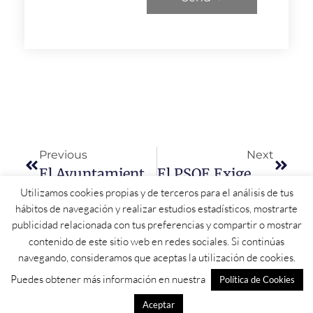
Previous
Next
El Ayuntamiento De Rollán Hace Pública Una Línea De Ayudas Para El Fomento De La Natalidad
El PSOE Exige Al PP Que «deje De Boicotear» La Ley De Vivienda Del Gobierno Para Abaratar El Precio Del Alquiler
Utilizamos cookies propias y de terceros para el análisis de tus
hábitos de navegación y realizar estudios estadísticos, mostrarte
publicidad relacionada con tus preferencias y compartir o mostrar
contenido de este sitio web en redes sociales. Si continúas
navegando, consideramos que aceptas la utilización de cookies.
Puedes obtener más información en nuestra
Política de Cookies
Aceptar