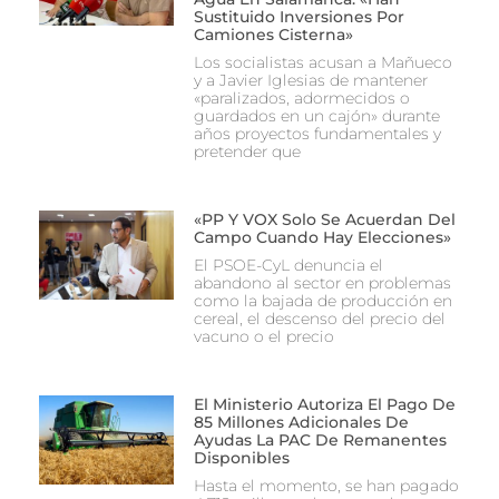
Sustituido Inversiones Por
Camiones Cisterna»
Los socialistas acusan a Mañueco
y a Javier Iglesias de mantener
«paralizados, adormecidos o
guardados en un cajón» durante
años proyectos fundamentales y
pretender que
«PP Y VOX Solo Se Acuerdan Del
Campo Cuando Hay Elecciones»
El PSOE-CyL denuncia el
abandono al sector en problemas
como la bajada de producción en
cereal, el descenso del precio del
vacuno o el precio
El Ministerio Autoriza El Pago De
85 Millones Adicionales De
Ayudas La PAC De Remanentes
Disponibles
Hasta el momento, se han pagado