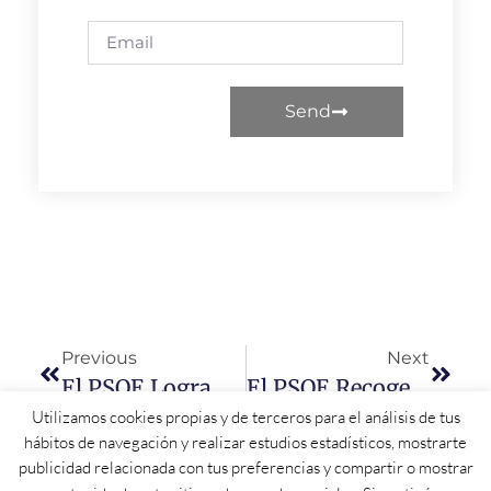
Send
Previous
Next
El PSOE Logra Que La Junta Tenga Que Instalar Surtidores De Agua Refrigerada Gratuitos Para Pacientes Y Familiares En Los Hospitales
El PSOE Recoge Las Peticiones Del Sector Agrícola Y Ganadero En Cuanto A Inversiones Y Ayudas Para Infraestructuras, Formación, Maquinaria Y Relevo Generacional
Utilizamos cookies propias y de terceros para el análisis de tus
hábitos de navegación y realizar estudios estadísticos, mostrarte
publicidad relacionada con tus preferencias y compartir o mostrar