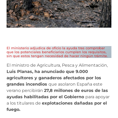
El ministerio adjudica de oficio la ayuda tras comprobar
que los potenciales beneficiarios cumplen los requisitos,
sin que estos tengan necesidad de hacer ningún trámite.
El ministro de Agricultura, Pesca y Alimentación,
Luis Planas, ha anunciado que 9.000
agricultores y ganaderos afectados por los
grandes incendios
que asolaron España este
verano percibirán
27,8 millones de euros de las
ayudas habilitadas por el Gobierno
para apoyar
a los titulares de
explotaciones dañadas por el
fuego.