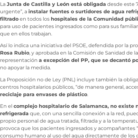
La
Junta de Castilla y León está obligada
desde este 7
urgente”, a
instalar fuentes o surtidores de agua ref
filtrado
en todos los
hospitales de la Comunidad públ
para uso de pacientes ingresados como para sus familiare
que en ellos trabajan.
Así lo indica una iniciativa del PSOE, defendida por la pr
Rosa Rubio
, y aprobada en la Comisión de Sanidad de l
representación
a excepción del PP, que se decantó por
no apoyar la medida.
La Proposición no de Ley (PNL) incluye también la obliga
centros hospitalarios públicos, “de manera general, acces
reciclaje para envases de plástico
.
En el
complejo hospitalario de Salamanca, no existe 
refrigerada
que, con una sencilla conexión a la red, pueda
propio personal de agua tratada, filtrada y a la temper
provoca que los pacientes ingresados y acompañantes “s
consumo humano al uso del agua directamente de los gr