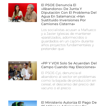
El PSOE Denuncia El
«abandono» De Junta Y
Diputación Con El Problema Del
Agua En Salamanca: «Han
Sustituido Inversiones Por
Camiones Cisterna»
Los socialistas acusan a Mañueco
y a Javier Iglesias de mantener
«paralizados, adormecidos o
guardados en un cajón» durante
años proyectos fundamentales y
pretender que
«PP Y VOX Solo Se Acuerdan Del
Campo Cuando Hay Elecciones»
El PSOE-CyL denuncia el
abandono al sector en problemas
como la bajada de producción en
cereal, el descenso del precio del
vacuno o el precio
El Ministerio Autoriza El Pago De