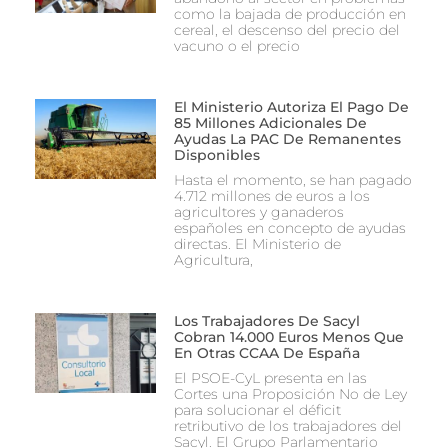
como la bajada de producción en
cereal, el descenso del precio del
vacuno o el precio
El Ministerio Autoriza El Pago De
85 Millones Adicionales De
Ayudas La PAC De Remanentes
Disponibles
Hasta el momento, se han pagado
4.712 millones de euros a los
agricultores y ganaderos
españoles en concepto de ayudas
directas. El Ministerio de
Agricultura,
Los Trabajadores De Sacyl
Cobran 14.000 Euros Menos Que
En Otras CCAA De España
El PSOE-CyL presenta en las
Cortes una Proposición No de Ley
para solucionar el déficit
retributivo de los trabajadores del
Sacyl. El Grupo Parlamentario