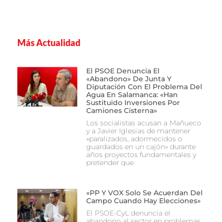
Más Actualidad
El PSOE Denuncia El
«abandono» De Junta Y
Diputación Con El Problema Del
Agua En Salamanca: «Han
Sustituido Inversiones Por
Camiones Cisterna»
Los socialistas acusan a Mañueco
y a Javier Iglesias de mantener
«paralizados, adormecidos o
guardados en un cajón» durante
años proyectos fundamentales y
pretender que
«PP Y VOX Solo Se Acuerdan Del
Campo Cuando Hay Elecciones»
El PSOE-CyL denuncia el
abandono al sector en problemas