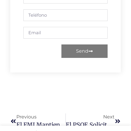
Send
Previous
Next
El FMI Mantiene A España Como La Economía Líder En Europa
El PSOE Solicita A La Junta La Instalación De Refugios Para La Espera Del Autobús En Más De Una Veintena De Pueblos De Salamanca