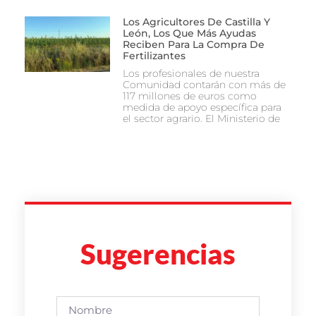
Los Agricultores De Castilla Y
León, Los Que Más Ayudas
Reciben Para La Compra De
Fertilizantes
Los profesionales de nuestra
Comunidad contarán con más de
117 millones de euros como
medida de apoyo específica para
el sector agrario. El Ministerio de
Sugerencias