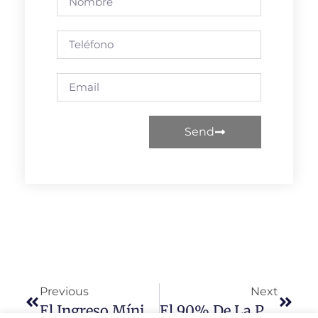
Send
Previous
Next
El Ingreso Mínimo Vital Protege A 16.343 Personas En Salamanca, De Las Que 6.703 Son Menores
El 90% De La Población De Las Provincias Con Estación Del Corredor Atlántico Accederá A La Alta Velocidad En Menos 30 Minutos