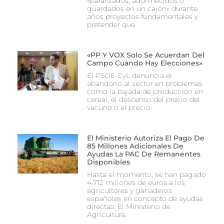
«paralizados, adormecidos o
guardados en un cajón» durante
años proyectos fundamentales y
pretender que
«PP Y VOX Solo Se Acuerdan Del
Campo Cuando Hay Elecciones»
El PSOE-CyL denuncia el
abandono al sector en problemas
como la bajada de producción en
cereal, el descenso del precio del
vacuno o el precio
El Ministerio Autoriza El Pago De
85 Millones Adicionales De
Ayudas La PAC De Remanentes
Disponibles
Hasta el momento, se han pagado
4.712 millones de euros a los
agricultores y ganaderos
españoles en concepto de ayudas
directas. El Ministerio de
Agricultura,