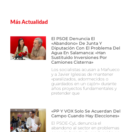
Más Actualidad
El PSOE Denuncia El
«abandono» De Junta Y
Diputación Con El Problema Del
Agua En Salamanca: «Han
Sustituido Inversiones Por
Camiones Cisterna»
Los socialistas acusan a Mañueco
y a Javier Iglesias de mantener
«paralizados, adormecidos o
guardados en un cajón» durante
años proyectos fundamentales y
pretender que
«PP Y VOX Solo Se Acuerdan Del
Campo Cuando Hay Elecciones»
El PSOE-CyL denuncia el
abandono al sector en problemas