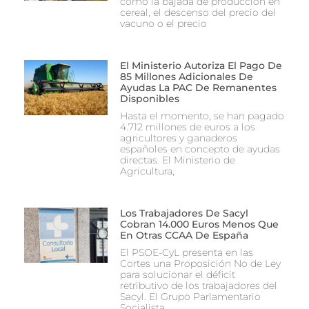
como la bajada de producción en
cereal, el descenso del precio del
vacuno o el precio
El Ministerio Autoriza El Pago De
85 Millones Adicionales De
Ayudas La PAC De Remanentes
Disponibles
Hasta el momento, se han pagado
4.712 millones de euros a los
agricultores y ganaderos
españoles en concepto de ayudas
directas. El Ministerio de
Agricultura,
Los Trabajadores De Sacyl
Cobran 14.000 Euros Menos Que
En Otras CCAA De España
El PSOE-CyL presenta en las
Cortes una Proposición No de Ley
para solucionar el déficit
retributivo de los trabajadores del
Sacyl. El Grupo Parlamentario
Socialista