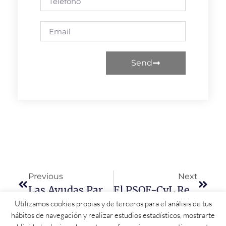
Send
Previous
Next
Las Ayudas Para Estudiantes Con Necesidad De Apoyo Educativo Para El Curso 2026-27 Se Podrán Solicitar A Partir Del 19 De Mayo
El PSOE-CyL Reivindica A La Junta Una Mejor Financiación Local A Los Ayuntamientos
Utilizamos cookies propias y de terceros para el análisis de tus
hábitos de navegación y realizar estudios estadísticos, mostrarte