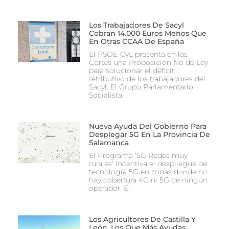
Los Trabajadores De Sacyl
Cobran 14.000 Euros Menos Que
En Otras CCAA De España
El PSOE-CyL presenta en las
Cortes una Proposición No de Ley
para solucionar el déficit
retributivo de los trabajadores del
Sacyl. El Grupo Parlamentario
Socialista
Nueva Ayuda Del Gobierno Para
Desplegar 5G En La Provincia De
Salamanca
El Programa ‘5G Redes muy
rurales’ incentiva el despliegue de
tecnología 5G en zonas donde no
hay cobertura 4G ni 5G de ningún
operador. El
Los Agricultores De Castilla Y
León, Los Que Más Ayudas