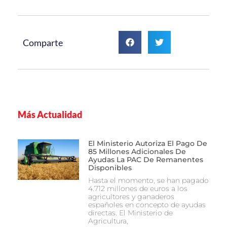
Comparte
Más Actualidad
El Ministerio Autoriza El Pago De
85 Millones Adicionales De
Ayudas La PAC De Remanentes
Disponibles
Hasta el momento, se han pagado
4.712 millones de euros a los
agricultores y ganaderos
españoles en concepto de ayudas
directas. El Ministerio de
Agricultura,