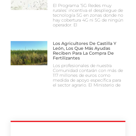
El Programa ‘5G Redes muy
rurales’ incentiva el despliegue de
tecnología 5G en zonas donde no
hay cobertura 4G ni 5G de ningún
operador. El
Los Agricultores De Castilla Y
León, Los Que Más Ayudas
Reciben Para La Compra De
Fertilizantes
Los profesionales de nuestra
Comunidad contarán con más de
117 millones de euros como
medida de apoyo específica para
el sector agrario. El Ministerio de