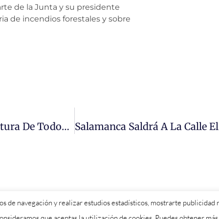
rte de la Junta y su presidente
 de incendios forestales y sobre
El PSOE No Cejará Hasta Conseguir La Apertura De Todos Los Consultorios Locales Y La Consulta Médica Presencial Con Horario Periódico Y Fijo En Toda La Provincia
itos de navegación y realizar estudios estadísticos, mostrarte publicida
 consideramos que aceptas la utilización de cookies. Puedes obtener má