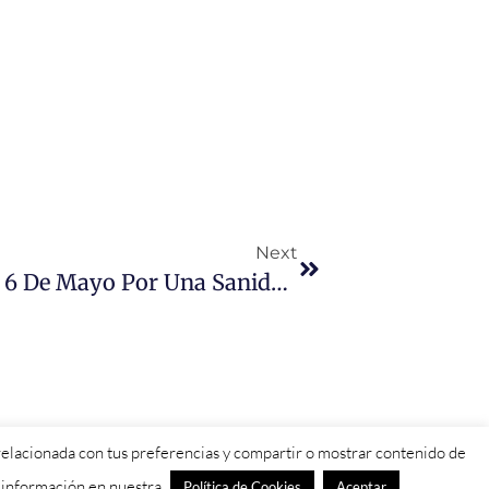
Next
Salamanca Saldrá A La Calle El 6 De Mayo Por Una Sanidad Pública “para Todos”
d relacionada con tus preferencias y compartir o mostrar contenido de
s información en nuestra
Política de Cookies
Aceptar