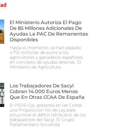
dad
El Ministerio Autoriza El Pago
De 85 Millones Adicionales De
Ayudas La PAC De Remanentes
Disponibles
Hasta el momento, se han pagado
4.712 millones de euros a los
agricultores y ganaderos españoles
en concepto de ayudas directas. El
Ministerio de Agricultura,
Los Trabajadores De Sacyl
Cobran 14.000 Euros Menos
Que En Otras CCAA De España
El PSOE-CyL presenta en las Cortes
una Proposición No de Ley para
solucionar el déficit retributivo de los
trabajadores del Sacyl. El Grupo
Parlamentario Socialista