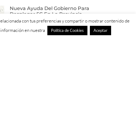
Nueva Ayuda Del Gobierno Para
Desplegar 5G En La Provincia
De Salamanca
d relacionada con tus preferencias y compartir o mostrar contenido de
El Programa ‘5G Redes muy rurales’
s información en nuestra
Política de Cookies
Aceptar
incentiva el despliegue de tecnología
5G en zonas donde no hay cobertura
4G ni 5G de ningún operador. El
Los Agricultores De Castilla Y
León, Los Que Más Ayudas
Reciben Para La Compra De
Fertilizantes
Los profesionales de nuestra
Comunidad contarán con más de 117
millones de euros como medida de
apoyo específica para el sector
agrario. El Ministerio de