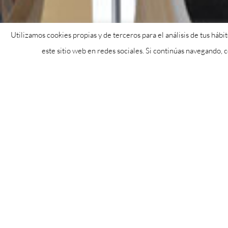
Utilizamos cookies propias y de terceros para el análisis de tus háb
este sitio web en redes sociales. Si continúas navegando,
Teresa Iglesias Recio nació en Villares de la R
primera mujer que se licenció en Medicina po
en el año 1913.
Esta misma iniciativa será avalada por una Pro
de Salamanca registrará en las Cortes de Castil
regional a que proceda a llamar con este nomb
actualidad no tiene denominación alguna.