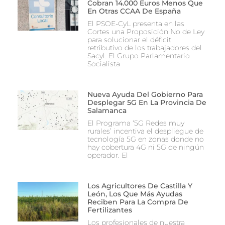
Cobran 14.000 Euros Menos Que
En Otras CCAA De España
El PSOE-CyL presenta en las
Cortes una Proposición No de Ley
para solucionar el déficit
retributivo de los trabajadores del
Sacyl. El Grupo Parlamentario
Socialista
Nueva Ayuda Del Gobierno Para
Desplegar 5G En La Provincia De
Salamanca
El Programa ‘5G Redes muy
rurales’ incentiva el despliegue de
tecnología 5G en zonas donde no
hay cobertura 4G ni 5G de ningún
operador. El
Los Agricultores De Castilla Y
León, Los Que Más Ayudas
Reciben Para La Compra De
Fertilizantes
Los profesionales de nuestra