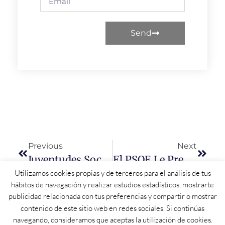
Send
Previous
Next
Juventudes Socialistas Considera Un Ataque Frontal Al Medio Rural La Decisión De Impedir Que Ledesma Y La Alberca Tengan Estudios De Bachillerato Y FP
El PSOE Le Pregunta A Mañueco: “¿Qué Le Han Hecho Los Vecinos Del Mundo Rural Para Que Les Maltrate De Esta Manera?”
Utilizamos cookies propias y de terceros para el análisis de tus
hábitos de navegación y realizar estudios estadísticos, mostrarte
publicidad relacionada con tus preferencias y compartir o mostrar
contenido de este sitio web en redes sociales. Si continúas
navegando, consideramos que aceptas la utilización de cookies.