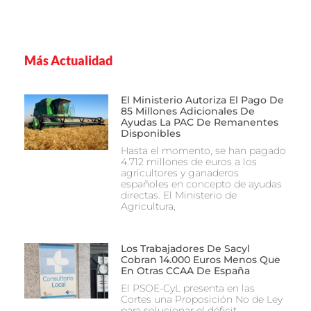
Más Actualidad
El Ministerio Autoriza El Pago De
85 Millones Adicionales De
Ayudas La PAC De Remanentes
Disponibles
Hasta el momento, se han pagado
4.712 millones de euros a los
agricultores y ganaderos
españoles en concepto de ayudas
directas. El Ministerio de
Agricultura,
Los Trabajadores De Sacyl
Cobran 14.000 Euros Menos Que
En Otras CCAA De España
El PSOE-CyL presenta en las
Cortes una Proposición No de Ley
para solucionar el déficit