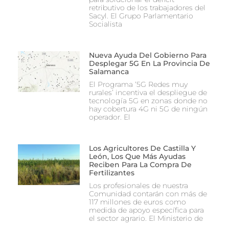
retributivo de los trabajadores del
Sacyl. El Grupo Parlamentario
Socialista
Nueva Ayuda Del Gobierno Para
Desplegar 5G En La Provincia De
Salamanca
El Programa ‘5G Redes muy
rurales’ incentiva el despliegue de
tecnología 5G en zonas donde no
hay cobertura 4G ni 5G de ningún
operador. El
Los Agricultores De Castilla Y
León, Los Que Más Ayudas
Reciben Para La Compra De
Fertilizantes
Los profesionales de nuestra
Comunidad contarán con más de
117 millones de euros como
medida de apoyo específica para
el sector agrario. El Ministerio de