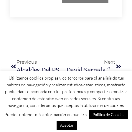
Previous
Next
Alcaldes Del PSOE Dan Un Impulso Definitivo Para Crear La Vía Verde De La Plata Salamanca-Sur A Su Paso Por La Provincia
David Serrada “el Gobierno De España Continúa Con Las Inversiones En La Provincia Y Mejora La Seguridad En La Línea Férrea Que Une Salamanca Con Ávila”
Utilizamos cookies propias y de terceros para el análisis de tus
hábitos de navegación y realizar estudios estadísticos, mostrarte
publicidad relacionada con tus preferencias y compartir o mostrar
contenido de este sitio web en redes sociales. Si continúas
navegando, consideramos que aceptas la utilización de cookies.
Puedes obtener más información en nuestra
Política de Cookies
Aceptar