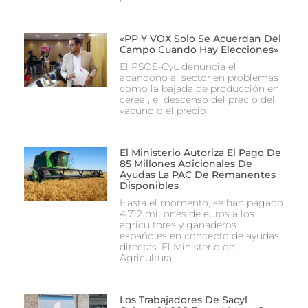
«PP Y VOX Solo Se Acuerdan Del
Campo Cuando Hay Elecciones»
El PSOE-CyL denuncia el
abandono al sector en problemas
como la bajada de producción en
cereal, el descenso del precio del
vacuno o el precio
El Ministerio Autoriza El Pago De
85 Millones Adicionales De
Ayudas La PAC De Remanentes
Disponibles
Hasta el momento, se han pagado
4.712 millones de euros a los
agricultores y ganaderos
españoles en concepto de ayudas
directas. El Ministerio de
Agricultura,
Los Trabajadores De Sacyl