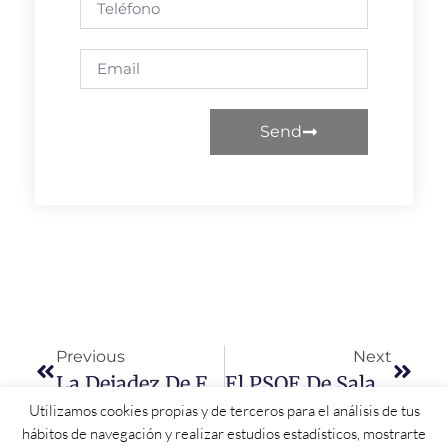
Send
Previous
Next
La Dejadez De Funciones De La Alcaldesa De Canillas De Abajo Deja A Sus Calles Y Sus Vecinos A Merced De Las Malas Hierbas, La Ruina De Edificios Y Averías En Las Canalizaciones
El PSOE De Salamanca Muestra Sus Condolencias Y Su Pesar Por El Fallecimiento Del Histórico Militante Y Alcalde De El Arco Eliecer García
Utilizamos cookies propias y de terceros para el análisis de tus
hábitos de navegación y realizar estudios estadísticos, mostrarte