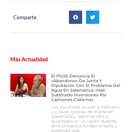
Comparte
Más Actualidad
El PSOE Denuncia El
«abandono» De Junta Y
Diputación Con El Problema Del
Agua En Salamanca: «Han
Sustituido Inversiones Por
Camiones Cisterna»
Los socialistas acusan a Mañueco
y a Javier Iglesias de mantener
«paralizados, adormecidos o
guardados en un cajón» durante
años proyectos fundamentales y
pretender que