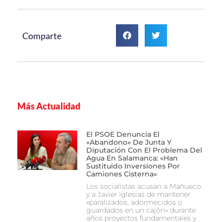
Comparte
Más Actualidad
El PSOE Denuncia El
«abandono» De Junta Y
Diputación Con El Problema Del
Agua En Salamanca: «Han
Sustituido Inversiones Por
Camiones Cisterna»
Los socialistas acusan a Mañueco
y a Javier Iglesias de mantener
«paralizados, adormecidos o
guardados en un cajón» durante
años proyectos fundamentales y