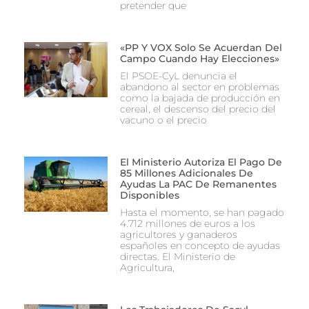
pretender que
«PP Y VOX Solo Se Acuerdan Del
Campo Cuando Hay Elecciones»
El PSOE-CyL denuncia el
abandono al sector en problemas
como la bajada de producción en
cereal, el descenso del precio del
vacuno o el precio
El Ministerio Autoriza El Pago De
85 Millones Adicionales De
Ayudas La PAC De Remanentes
Disponibles
Hasta el momento, se han pagado
4.712 millones de euros a los
agricultores y ganaderos
españoles en concepto de ayudas
directas. El Ministerio de
Agricultura,