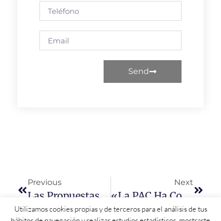
Send
Previous
Next
Las Propuestas Del PSOE A La FRMP Para Varias Carreteras De Salamanca
«La PAC Ha Convertido A La Agricultura Española Es Un Sector Competitivo, Moderno Y Pujante»
Utilizamos cookies propias y de terceros para el análisis de tus
hábitos de navegación y realizar estudios estadísticos, mostrarte