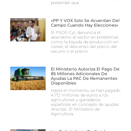
pretender que
«PP Y VOX Solo Se Acuerdan Del
Campo Cuando Hay Elecciones»
El PSOE-CyL denuncia el
abandono al sector en problemas
como la bajada de producción en
cereal, el descenso del precio del
vacuno o el precio
El Ministerio Autoriza El Pago De
85 Millones Adicionales De
Ayudas La PAC De Remanentes
Disponibles
Hasta el momento, se han pagado
4.712 millones de euros a los
agricultores y ganaderos
españoles en concepto de ayudas
directas. El Ministerio de
Agricultura,