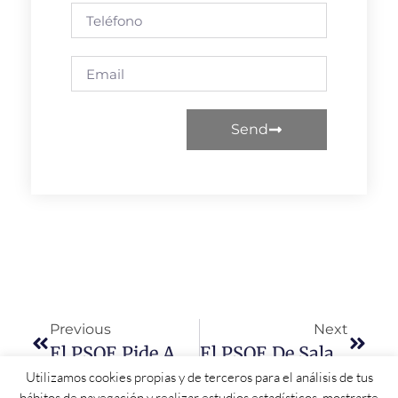
Send
Previous
Next
El PSOE Pide A La Junta Que Dote A Todas Las Rutas De Transporte Escolar De Un Monitor Tal Y Como Se Comprometió
El PSOE De Salamanca Llevará Propuestas A La Próxima Cumbre Hispano-Lusa Para El Desarrollo Económico Y Social En Los Territorios De La Raya
Utilizamos cookies propias y de terceros para el análisis de tus
hábitos de navegación y realizar estudios estadísticos, mostrarte