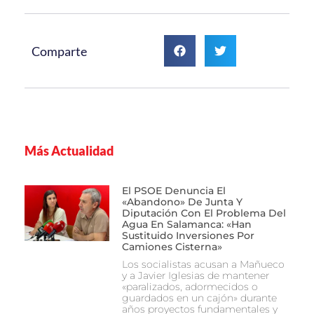
Comparte
Más Actualidad
El PSOE Denuncia El
«abandono» De Junta Y
Diputación Con El Problema Del
Agua En Salamanca: «Han
Sustituido Inversiones Por
Camiones Cisterna»
Los socialistas acusan a Mañueco
y a Javier Iglesias de mantener
«paralizados, adormecidos o
guardados en un cajón» durante
años proyectos fundamentales y