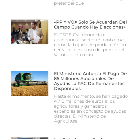
pretender que
«PP Y VOX Solo Se Acuerdan Del
Campo Cuando Hay Elecciones»
El PSOE-CyL denuncia el
abandono al sector en problemas
como la bajada de producción en
cereal, el descenso del precio del
vacuno o el precio
El Ministerio Autoriza El Pago De
85 Millones Adicionales De
Ayudas La PAC De Remanentes
Disponibles
Hasta el momento, se han pagado
4.712 millones de euros a los
agricultores y ganaderos
españoles en concepto de ayudas
directas. El Ministerio de
Agricultura,