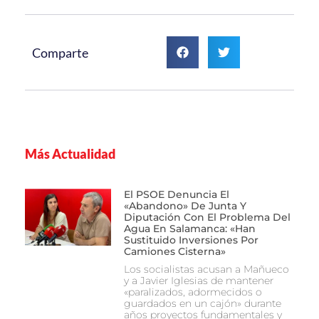
Comparte
Más Actualidad
El PSOE Denuncia El
«abandono» De Junta Y
Diputación Con El Problema Del
Agua En Salamanca: «Han
Sustituido Inversiones Por
Camiones Cisterna»
Los socialistas acusan a Mañueco
y a Javier Iglesias de mantener
«paralizados, adormecidos o
guardados en un cajón» durante
años proyectos fundamentales y