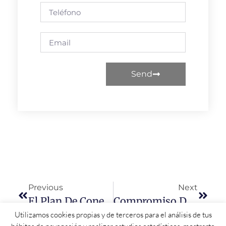
Send
Previous
Next
El Plan De Conectividad Digital Hará Llegar Antes De 2025 La Velocidad Ultrarrápida De Internet A Toda Salamanca Según Un Compromiso Del Gobierno
Compromiso De Los Parlamentarios Del PSOE De Salamanca Para Que La Escuela De Policía Sea Un Centro Adscrito A La USAL.
Utilizamos cookies propias y de terceros para el análisis de tus