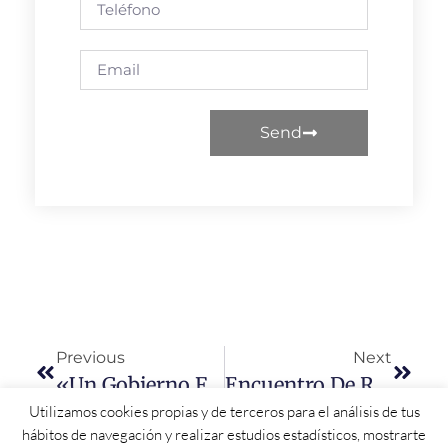
Send
Previous
Next
«Un Gobierno Fuerte Del PSOE Para Cambiar La Cosas Y Avanzar En El Estado Del Bienestar Frente A Un Gobierno De Las Derechas Que Quiere Volver A La España En Blanco Y Negro»
Encuentro De Rafael Simancas Y Candidatos Al Congreso Y Al Senado Con Representantes Sindicales De Salamanca
Utilizamos cookies propias y de terceros para el análisis de tus
hábitos de navegación y realizar estudios estadísticos, mostrarte