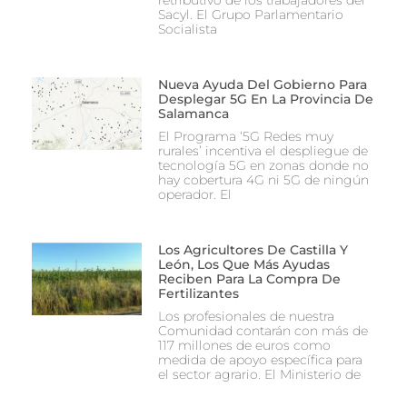
retributivo de los trabajadores del
Sacyl. El Grupo Parlamentario
Socialista
Nueva Ayuda Del Gobierno Para
Desplegar 5G En La Provincia De
Salamanca
El Programa ‘5G Redes muy
rurales’ incentiva el despliegue de
tecnología 5G en zonas donde no
hay cobertura 4G ni 5G de ningún
operador. El
Los Agricultores De Castilla Y
León, Los Que Más Ayudas
Reciben Para La Compra De
Fertilizantes
Los profesionales de nuestra
Comunidad contarán con más de
117 millones de euros como
medida de apoyo específica para
el sector agrario. El Ministerio de