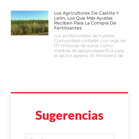
Los Agricultores De Castilla Y
León, Los Que Más Ayudas
Reciben Para La Compra De
Fertilizantes
Los profesionales de nuestra
Comunidad contarán con más de
117 millones de euros como
medida de apoyo específica para
el sector agrario. El Ministerio de
Sugerencias