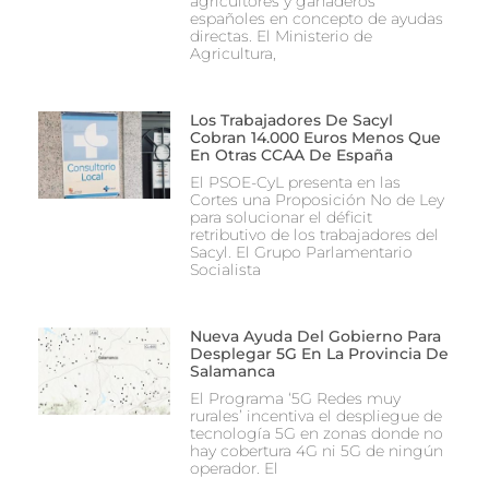
agricultores y ganaderos
españoles en concepto de ayudas
directas. El Ministerio de
Agricultura,
Los Trabajadores De Sacyl
Cobran 14.000 Euros Menos Que
En Otras CCAA De España
El PSOE-CyL presenta en las
Cortes una Proposición No de Ley
para solucionar el déficit
retributivo de los trabajadores del
Sacyl. El Grupo Parlamentario
Socialista
Nueva Ayuda Del Gobierno Para
Desplegar 5G En La Provincia De
Salamanca
El Programa ‘5G Redes muy
rurales’ incentiva el despliegue de
tecnología 5G en zonas donde no
hay cobertura 4G ni 5G de ningún
operador. El