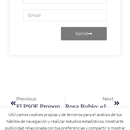
Send
Previous
Next
El PSOE Propone Un Plan De Vivienda Que Favorezca El Asentamiento De Población En El Medio Rural
Rosa Rubio: «La Junta Es La Última En Presentar Presupuestos Por Estar Manifestándose Megáfono En Mano»
Utilizamos cookies propias y de terceros para el análisis de tus
hábitos de navegación y realizar estudios estadísticos, mostrarte
publicidad relacionada con tus preferencias y compartir o mostrar