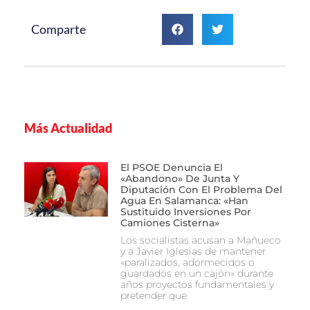
Comparte
Más Actualidad
El PSOE Denuncia El
«abandono» De Junta Y
Diputación Con El Problema Del
Agua En Salamanca: «Han
Sustituido Inversiones Por
Camiones Cisterna»
Los socialistas acusan a Mañueco
y a Javier Iglesias de mantener
«paralizados, adormecidos o
guardados en un cajón» durante
años proyectos fundamentales y
pretender que