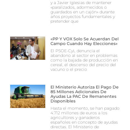
y a Javier Iglesias de mantener
«paralizados, adormecidos o
guardados en un cajón» durante
años proyectos fundamentales y
pretender que
«PP Y VOX Solo Se Acuerdan Del
Campo Cuando Hay Elecciones»
El PSOE-CyL denuncia el
abandono al sector en problemas
como la bajada de producción en
cereal, el descenso del precio del
vacuno o el precio
El Ministerio Autoriza El Pago De
85 Millones Adicionales De
Ayudas La PAC De Remanentes
Disponibles
Hasta el momento, se han pagado
4.712 millones de euros a los
agricultores y ganaderos
españoles en concepto de ayudas
directas. El Ministerio de