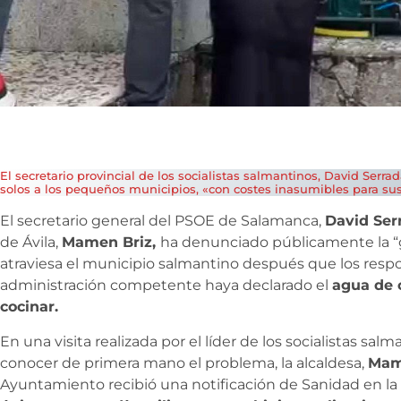
El secretario provincial de los socialistas salmantinos, David Serra
solos a los pequeños municipios, «con costes inasumibles para sus
El secretario general del PSOE de Salamanca,
David Ser
de Ávila,
Mamen Briz,
ha denunciado públicamente la “g
atraviesa el municipio salmantino después que los respo
administración competente haya declarado el
agua de 
cocinar.
En una visita realizada por el líder de los socialistas sa
conocer de primera mano el problema, la alcaldesa,
Mam
Ayuntamiento recibió una notificación de Sanidad en la