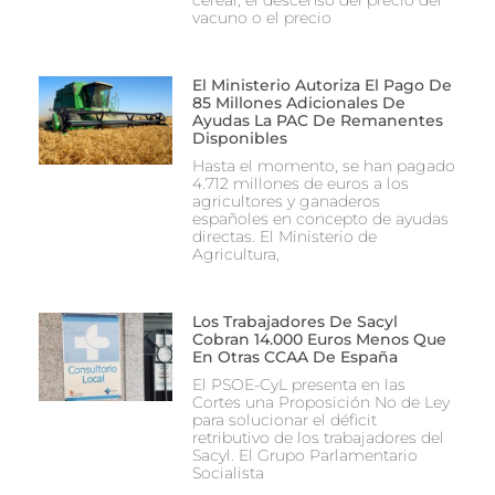
cereal, el descenso del precio del
vacuno o el precio
El Ministerio Autoriza El Pago De
85 Millones Adicionales De
Ayudas La PAC De Remanentes
Disponibles
Hasta el momento, se han pagado
4.712 millones de euros a los
agricultores y ganaderos
españoles en concepto de ayudas
directas. El Ministerio de
Agricultura,
Los Trabajadores De Sacyl
Cobran 14.000 Euros Menos Que
En Otras CCAA De España
El PSOE-CyL presenta en las
Cortes una Proposición No de Ley
para solucionar el déficit
retributivo de los trabajadores del
Sacyl. El Grupo Parlamentario
Socialista