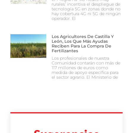
rurales’ incentiva el despliegue de
tecnología 5G en zonas donde no
hay cobertura 4G ni 5G de ningún
operador. El
Los Agricultores De Castilla Y
León, Los Que Más Ayudas
Reciben Para La Compra De
Fertilizantes
Los profesionales de nuestra
Comunidad contarán con más de
117 millones de euros como
medida de apoyo específica para
el sector agrario. El Ministerio de