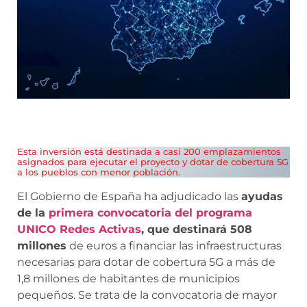
Esta inversión está destinada a casi 200 emplazamientos
asignados para ejecutar el proyecto y dotar de cobertura 5G
a los pueblos con menor población.
El Gobierno de España ha adjudicado las
ayudas
de la
primera convocatoria del programa
UNICO Redes Activas
, que destinará 508
millones
de euros a financiar las infraestructuras
necesarias para dotar de cobertura 5G a más de
1,8 millones de habitantes de municipios
pequeños. Se trata de la convocatoria de mayor