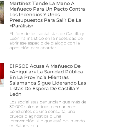
Martínez Tiende La Mano A
Mañueco Para Un Pacto Contra
Los Incendios Y Unos
Presupuestos Para Salir De La
«parálisis»
El líder de los socialistas de Castilla y
León ha insistido en la necesidad de
abrir ese espacio de diálogo con la
oposición para abordar
El PSOE Acusa A Mañueco De
«aniquilar» La Sanidad Pública
En La Provincia Mientras
Salamanca Sigue Liderando Las
Listas De Espera De Castilla Y
León
Los socialistas denuncian que más de
30.000 salmantinos permanecen
pendientes de una consulta, una
prueba diagnóstica o una
intervención. «Lo que está ocurriendo
en Salamanca