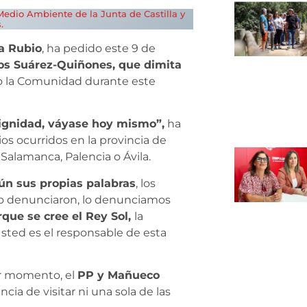
Medio Ambiente de la Junta de Castilla y
.
a Rubio
, ha pedido este 9 de
os Suárez-Quiñones, que dimita
o la Comunidad durante este
 dignidad, váyase hoy mismo”,
ha
s ocurridos en la provincia de
 Salamanca, Palencia o Ávila.
gún sus propias palabras
, los
, lo denunciaron, lo denunciamos
rque se cree el Rey Sol,
la
sted es el responsable de esta
or momento, el
PP y Mañueco
cia de visitar ni una sola de las