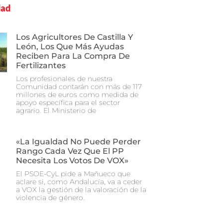
dad
Los Agricultores De Castilla Y
León, Los Que Más Ayudas
Reciben Para La Compra De
Fertilizantes
Los profesionales de nuestra
Comunidad contarán con más de 117
millones de euros como medida de
apoyo específica para el sector
agrario. El Ministerio de
«La Igualdad No Puede Perder
Rango Cada Vez Que El PP
Necesita Los Votos De VOX»
El PSOE-CyL pide a Mañueco que
aclare si, como Andalucía, va a ceder
a VOX la gestión de la valoración de la
violencia de género.