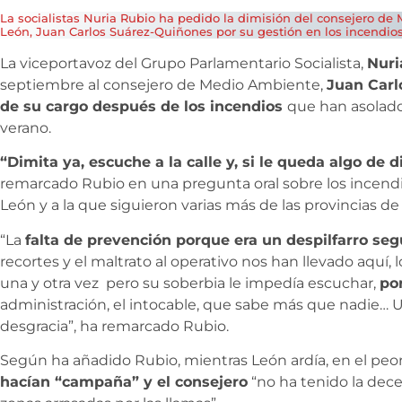
La socialistas Nuria Rubio ha pedido la dimisión del consejero de 
León, Juan Carlos Suárez-Quiñones por su gestión en los incendios
La viceportavoz del Grupo Parlamentario Socialista,
Nuri
septiembre al consejero de Medio Ambiente,
Juan Carl
de su cargo después de los incendios
que han asolad
verano.
“Dimita ya, escuche a la calle y, si le queda algo de
remarcado Rubio en una pregunta oral sobre los incendio
León y a la que siguieron varias más de las provincias de
“La
falta de prevención porque era un despilfarro se
recortes y el maltrato al operativo nos han llevado aquí
una y otra vez pero su soberbia le impedía escuchar,
po
administración, el intocable, que sabe más que nadie… U
desgracia”, ha remarcado Rubio.
Según ha añadido Rubio, mientras León ardía, en el pe
hacían “campaña” y el consejero
“no ha tenido la decen