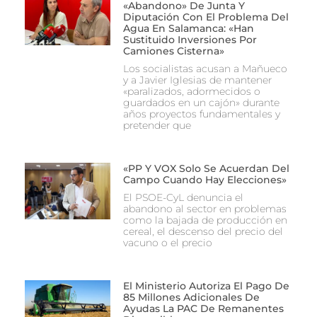
«abandono» De Junta Y
Diputación Con El Problema Del
Agua En Salamanca: «Han
Sustituido Inversiones Por
Camiones Cisterna»
Los socialistas acusan a Mañueco
y a Javier Iglesias de mantener
«paralizados, adormecidos o
guardados en un cajón» durante
años proyectos fundamentales y
pretender que
«PP Y VOX Solo Se Acuerdan Del
Campo Cuando Hay Elecciones»
El PSOE-CyL denuncia el
abandono al sector en problemas
como la bajada de producción en
cereal, el descenso del precio del
vacuno o el precio
El Ministerio Autoriza El Pago De
85 Millones Adicionales De
Ayudas La PAC De Remanentes