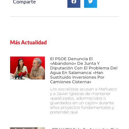
Comparte
Más Actualidad
El PSOE Denuncia El
«abandono» De Junta Y
Diputación Con El Problema Del
Agua En Salamanca: «Han
Sustituido Inversiones Por
Camiones Cisterna»
Los socialistas acusan a Mañueco
y a Javier Iglesias de mantener
«paralizados, adormecidos o
guardados en un cajón» durante
años proyectos fundamentales y
pretender que