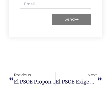
Send
Previous
Next
El PSOE Propone En Las Cortes Aprobar Un Fondo Con 400 Millones De Euros En Ayudas Para Paliar La Subida Del Coste Energético A Familias, Empresarios, Pymes, Autónomos Y Funcionarios
El PSOE Exige A La Junta La Reapertura De Todos Los Consultorios Locales Y Una Atención Médica Digna Y Presencial Para Los Salmantinos Que Habitan En Los Pueblos