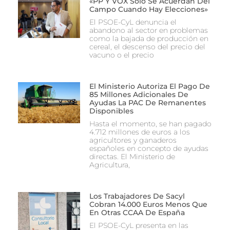
«PP Y VOX Solo Se Acuerdan Del
Campo Cuando Hay Elecciones»
El PSOE-CyL denuncia el
abandono al sector en problemas
como la bajada de producción en
cereal, el descenso del precio del
vacuno o el precio
El Ministerio Autoriza El Pago De
85 Millones Adicionales De
Ayudas La PAC De Remanentes
Disponibles
Hasta el momento, se han pagado
4.712 millones de euros a los
agricultores y ganaderos
españoles en concepto de ayudas
directas. El Ministerio de
Agricultura,
Los Trabajadores De Sacyl
Cobran 14.000 Euros Menos Que
En Otras CCAA De España
El PSOE-CyL presenta en las